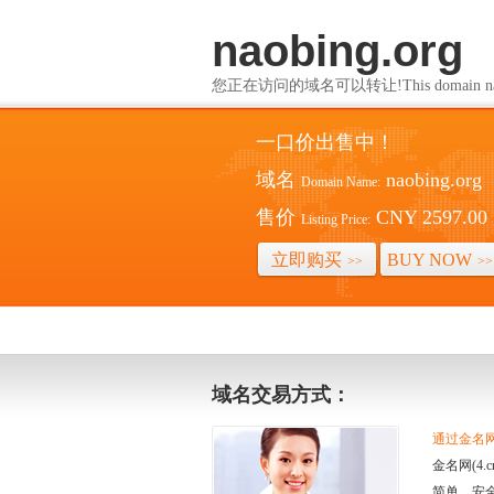
naobing.org
您正在访问的域名可以转让!This domain name i
一口价出售中！
域名
naobing.org
Domain Name:
售价
CNY 2597.00
Listing Price:
立即购买
BUY NOW
>>
>>
域名交易方式：
通过金名网(
金名网(4
简单、安