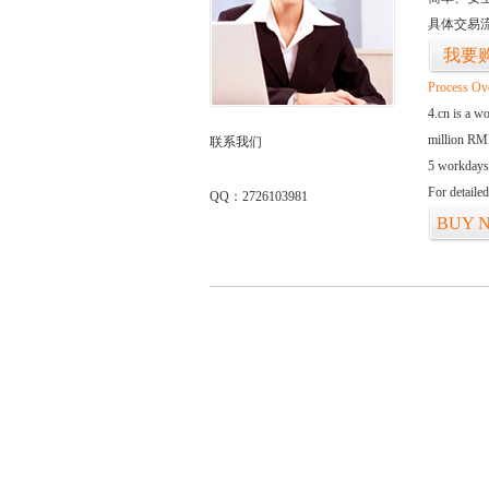
具体交易
我要
Process Ov
4.cn is a w
million RMB
联系我们
5 workdays
For detaile
QQ：2726103981
BUY 