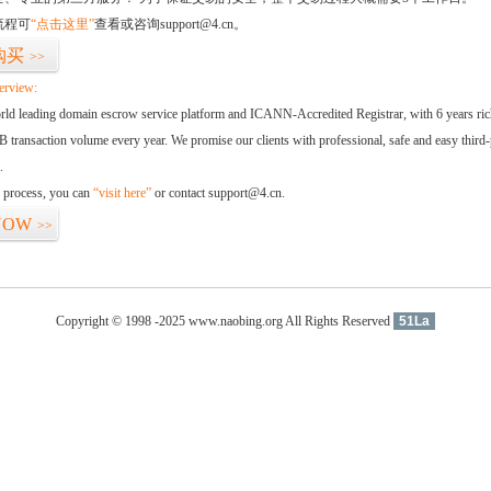
流程可
“点击这里”
查看或咨询support@4.cn。
购买
>>
erview:
orld leading domain escrow service platform and ICANN-Accredited Registrar, with 6 years ri
 transaction volume every year. We promise our clients with professional, safe and easy third-
.
d process, you can
“visit here”
or contact support@4.cn.
NOW
>>
Copyright © 1998 -2025 www.naobing.org All Rights Reserved
51La